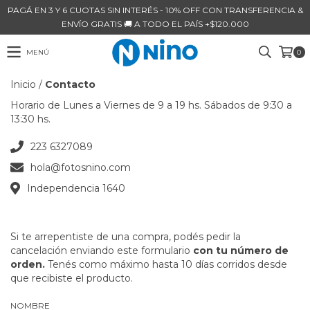
PAGÁ EN 3 Y 6 CUOTAS SIN INTERÉS - 10% OFF CON TRANSFERENCIA &
ENVÍO GRATIS 🚚 A TODO EL PAÍS +$120.000
MENÚ
0
Inicio
/
Contacto
Horario de Lunes a Viernes de 9 a 19 hs. Sábados de 9:30 a
13:30 hs.
223 6327089
hola@fotosnino.com
Independencia 1640
Si te arrepentiste de una compra, podés pedir la
cancelación enviando este formulario
con tu número de
orden.
Tenés como máximo hasta 10 días corridos desde
que recibiste el producto.
NOMBRE