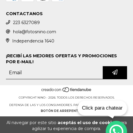
CONTACTANOS
223 6327089
hola@fotosnino.com
Independencia 1640
¡RECIBÍ LAS MEJORES OFERTAS Y PROMOCIONES
POR E-MAIL!
COPYRIGHT NINO - 2026. TODOS LOS DERECHOS RESERVADOS.
DEFENSA DE LAS Y LOS CONSUMIDORES. PARA RECLAMOS
INGRESÁ ACÁ.
Click para chatear
BOTÓN DE ARREPENTIMIENTO
Al navegar por este sitio
aceptás el uso de cookies
para
agilizar tu experiencia de compra.