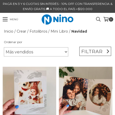
PAGÁ EN 3 Y 6 CUOTAS SIN INTERÉS - 10% OFF CON TRANSFERENCIA &
ENVÍO GRATIS 🚚 A TODO EL PAÍS +$120.000
MENÚ
0
Inicio
/
Crear
/
Fotolibros
/
Mini Libro
/
Navidad
Ordenar por
FILTRAR