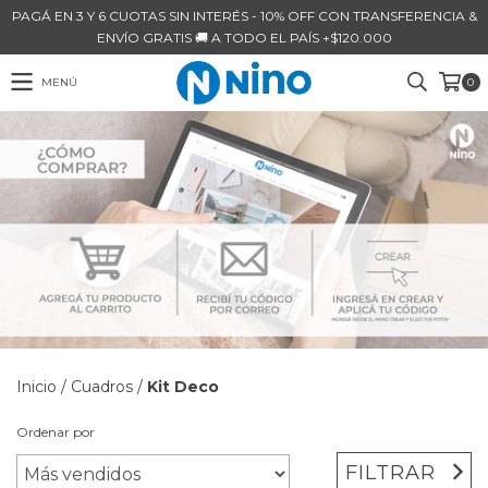
PAGÁ EN 3 Y 6 CUOTAS SIN INTERÉS - 10% OFF CON TRANSFERENCIA &
ENVÍO GRATIS 🚚 A TODO EL PAÍS +$120.000
MENÚ
0
Inicio
/
Cuadros
/
Kit Deco
Ordenar por
FILTRAR