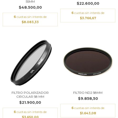
55MM
$22.600,00
$48.500,00
6
cuotas sin interés de
6
cuotas sin interés de
$3.766,67
$8.083,33
FILTRO POLARIZADOR
FILTRO ND2 58MM
CIRCULAR 58 MM
$9.858,50
$21.900,00
6
cuotas sin interés de
6
cuotas sin interés de
$1.643,08
$3.650,00