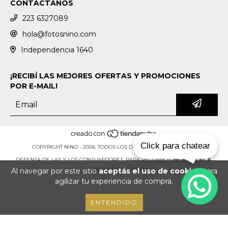
CONTACTANOS
223 6327089
hola@fotosnino.com
Independencia 1640
¡RECIBÍ LAS MEJORES OFERTAS Y PROMOCIONES
POR E-MAIL!
Click para chatear
COPYRIGHT NINO - 2026. TODOS LOS DERECHOS RESERVADOS.
DEFENSA DE LAS Y LOS CONSUMIDORES. PARA RECLAMOS
INGRESÁ ACÁ.
Al navegar por este sitio
aceptás el uso de cookies
para
BOTÓN DE ARREPENTIMIENTO
agilizar tu experiencia de compra.
ENTENDIDO