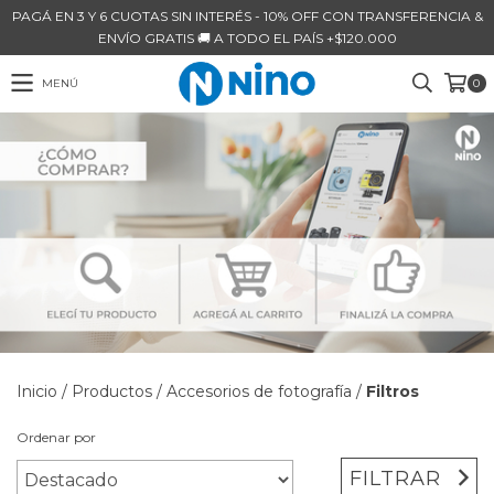
PAGÁ EN 3 Y 6 CUOTAS SIN INTERÉS - 10% OFF CON TRANSFERENCIA &
ENVÍO GRATIS 🚚 A TODO EL PAÍS +$120.000
MENÚ
0
Inicio
/
Productos
/
Accesorios de fotografía
/
Filtros
Ordenar por
FILTRAR