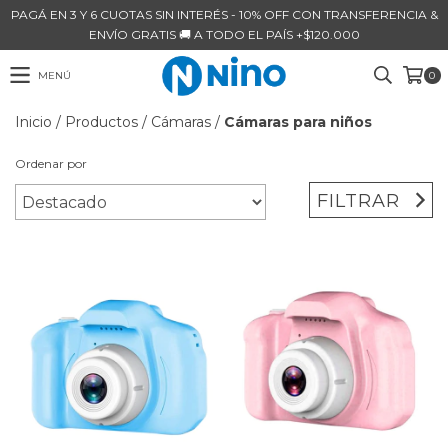
PAGÁ EN 3 Y 6 CUOTAS SIN INTERÉS - 10% OFF CON TRANSFERENCIA &
ENVÍO GRATIS 🚚 A TODO EL PAÍS +$120.000
MENÚ
0
Inicio
/
Productos
/
Cámaras
/
Cámaras para niños
Ordenar por
FILTRAR