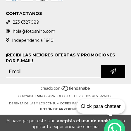
CONTACTANOS
223 6327089
hola@fotosnino.com
Independencia 1640
¡RECIBÍ LAS MEJORES OFERTAS Y PROMOCIONES
POR E-MAIL!
COPYRIGHT NINO - 2026. TODOS LOS DERECHOS RESERVADOS.
DEFENSA DE LAS Y LOS CONSUMIDORES. PARA RECLAMOS
INGRESÁ ACÁ.
Click para chatear
BOTÓN DE ARREPENTIMIENTO
Al navegar por este sitio
aceptás el uso de cookies
para
agilizar tu experiencia de compra.