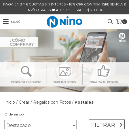
PAGÁ EN 3 Y 6 CUOTAS SIN INTERÉS - 10% OFF CON TRANSFERENCIA &
ENVÍO GRATIS 🚚 A TODO EL PAÍS +$120.000
MENÚ
0
Inicio
/
Crear
/
Regalos con Fotos
/
Postales
Ordenar por
FILTRAR