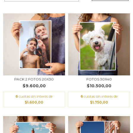
PACK 2 FOTOS 20X30
FOTOS 30X40
$9.600,00
$10.500,00
6
cuotas sin interés de
6
cuotas sin interés de
$1.600,00
$1.750,00