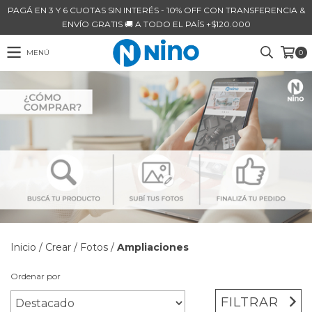
PAGÁ EN 3 Y 6 CUOTAS SIN INTERÉS - 10% OFF CON TRANSFERENCIA &
ENVÍO GRATIS 🚚 A TODO EL PAÍS +$120.000
MENÚ
0
Inicio
/
Crear
/
Fotos
/
Ampliaciones
Ordenar por
FILTRAR