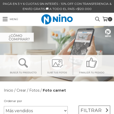
PAGÁ EN 3 Y 6 CUOTAS SIN INTERÉS - 10% OFF CON TRANSFERENCIA &
ENVÍO GRATIS 🚚 A TODO EL PAÍS +$120.000
MENÚ
0
Inicio
/
Crear
/
Fotos
/
Foto carnet
Ordenar por
FILTRAR