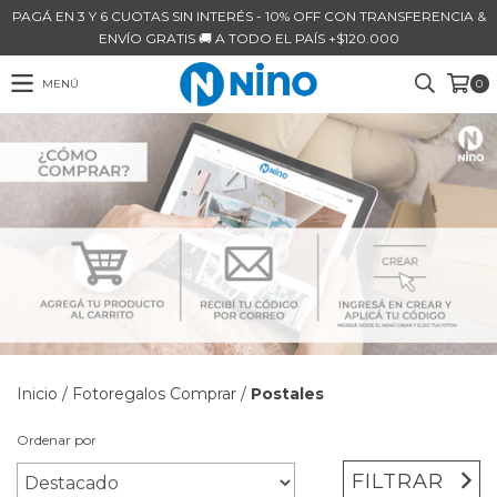
PAGÁ EN 3 Y 6 CUOTAS SIN INTERÉS - 10% OFF CON TRANSFERENCIA &
ENVÍO GRATIS 🚚 A TODO EL PAÍS +$120.000
MENÚ
0
Inicio
/
Fotoregalos Comprar
/
Postales
Ordenar por
FILTRAR