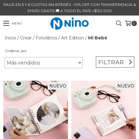
PAGÁ EN 3 Y 6 CUOTAS SIN INTERÉS - 10% OFF CON TRANSFERENCIA &
ENVÍO GRATIS 🚚 A TODO EL PAÍS +$120.000
MENÚ
0
Inicio
/
Crear
/
Fotolibros
/
Art Edition
/
Mi Bebé
Ordenar por
FILTRAR
NUEVO
NUEVO