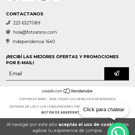
CONTACTANOS
223 6327089
hola@fotosnino.com
Independencia 1640
¡RECIBÍ LAS MEJORES OFERTAS Y PROMOCIONES
POR E-MAIL!
COPYRIGHT NINO - 2026. TODOS LOS DERECHOS RESERVADOS.
DEFENSA DE LAS Y LOS CONSUMIDORES. PARA RECLAMOS
INGRESÁ ACÁ.
Click para chatear
BOTÓN DE ARREPENTIMIENTO
Al navegar por este sitio
aceptás el uso de cookies
para
agilizar tu experiencia de compra.