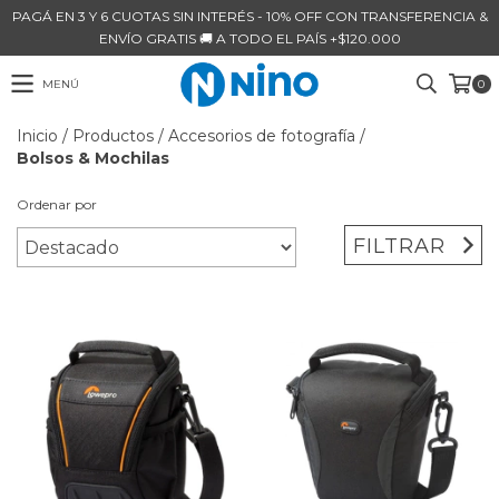
PAGÁ EN 3 Y 6 CUOTAS SIN INTERÉS - 10% OFF CON TRANSFERENCIA &
ENVÍO GRATIS 🚚 A TODO EL PAÍS +$120.000
MENÚ
0
Inicio
/
Productos
/
Accesorios de fotografía
/
Bolsos & Mochilas
Ordenar por
FILTRAR