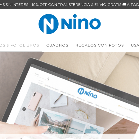
AS SIN INTERÉS - 10% OFF CON TRANSFERENCIA & ENVÍO GRATIS 🚚 A TOD
OS & FOTOLIBROS
CUADROS
REGALOS CON FOTOS
US