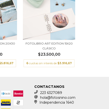
ION 20X30
FOTOLIBRO ART EDITION 15X20
CLÁSICO
00
$23.500,00
$5.816,67
6
cuotas sin interés de
$3.916,67
CONTACTANOS
223 6327089
hola@fotosnino.com
Independencia 1640