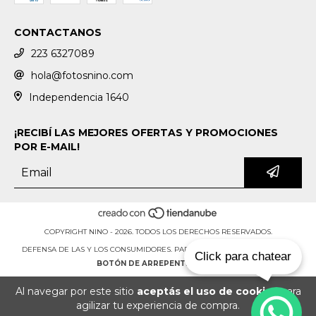
CONTACTANOS
223 6327089
hola@fotosnino.com
Independencia 1640
¡RECIBÍ LAS MEJORES OFERTAS Y PROMOCIONES
POR E-MAIL!
COPYRIGHT NINO - 2026. TODOS LOS DERECHOS RESERVADOS.
DEFENSA DE LAS Y LOS CONSUMIDORES. PARA RECLAMOS
INGRESÁ ACÁ.
Click para chatear
BOTÓN DE ARREPENTIMIENTO
Al navegar por este sitio
aceptás el uso de cookies
para
agilizar tu experiencia de compra.