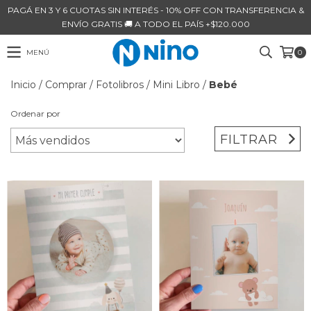
PAGÁ EN 3 Y 6 CUOTAS SIN INTERÉS - 10% OFF CON TRANSFERENCIA &
ENVÍO GRATIS 🚚 A TODO EL PAÍS +$120.000
MENÚ
0
Inicio
/
Comprar
/
Fotolibros
/
Mini Libro
/
Bebé
Ordenar por
FILTRAR