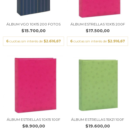
ÁLBUM VGO 10X15 200 FOTOS
ÁLBUM ESTRELLAS 10X15 200F
$15.700,00
$17.500,00
6
cuotas sin interés de
$2.616,67
6
cuotas sin interés de
$2.916,67
ÁLBUM ESTRELLAS 10X15 100F
ÁLBUM ESTRELLAS 15X21 100F
$8.900,00
$19.600,00