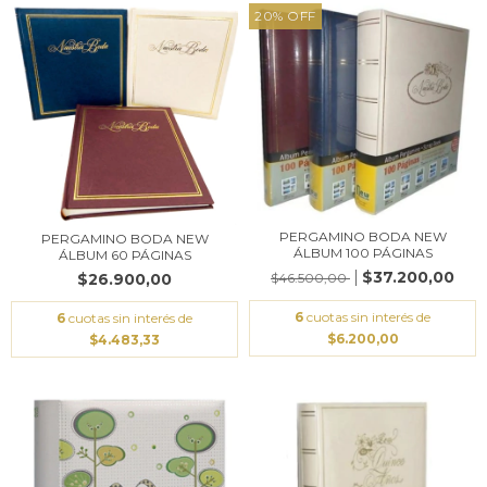
20
%
OFF
PERGAMINO BODA NEW
PERGAMINO BODA NEW
ÁLBUM 100 PÁGINAS
ÁLBUM 60 PÁGINAS
$37.200,00
$46.500,00
$26.900,00
6
cuotas sin interés de
6
cuotas sin interés de
$6.200,00
$4.483,33