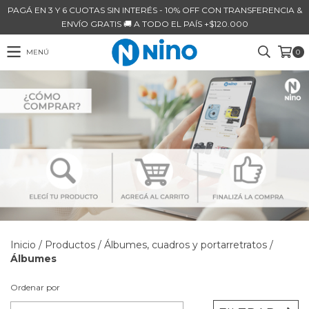
PAGÁ EN 3 Y 6 CUOTAS SIN INTERÉS - 10% OFF CON TRANSFERENCIA &
ENVÍO GRATIS 🚚 A TODO EL PAÍS +$120.000
MENÚ
0
Inicio
/
Productos
/
Álbumes, cuadros y portarretratos
/
Álbumes
Ordenar por