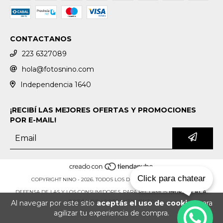
CONTACTANOS
223 6327089
hola@fotosnino.com
Independencia 1640
¡RECIBÍ LAS MEJORES OFERTAS Y PROMOCIONES
POR E-MAIL!
Click para chatear
COPYRIGHT NINO - 2026. TODOS LOS DERECHOS RESERVADOS.
DEFENSA DE LAS Y LOS CONSUMIDORES. PARA RECLAMOS
INGRESÁ ACÁ.
Al navegar por este sitio
aceptás el uso de cookies
para
BOTÓN DE ARREPENTIMIENTO
agilizar tu experiencia de compra.