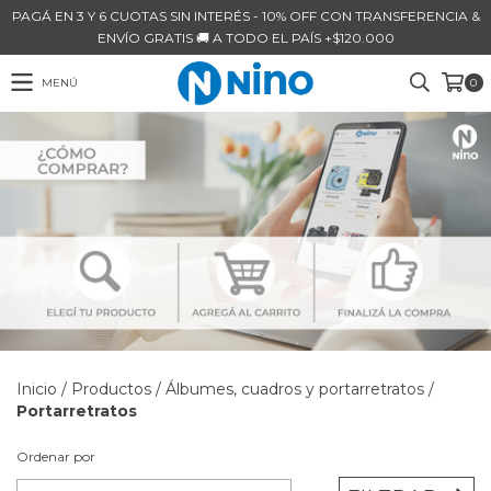
PAGÁ EN 3 Y 6 CUOTAS SIN INTERÉS - 10% OFF CON TRANSFERENCIA &
ENVÍO GRATIS 🚚 A TODO EL PAÍS +$120.000
MENÚ
0
Inicio
/
Productos
/
Álbumes, cuadros y portarretratos
/
Portarretratos
Ordenar por